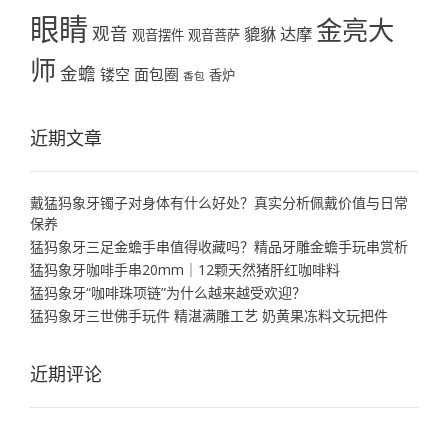
眼睛
金亮大
观音
貔貅
达摩
观音摆件
观音菩萨
师
金蟾
镂空
面包圈
香炉
香包
近期文章
戴猛犸象牙镯子对身体有什么好处？真实分析佩戴价值与日常
保养
猛犸象牙三足金蟾手串值得收藏吗？精品牙雕金蟾手玩串赏析
猛犸象牙咖啡手串20mm｜12颗天然猪肝红咖啡料
猛犸象牙“咖啡珠项链”为什么越来越受欢迎？
猛犸象牙三世佛手玩件 精湛满雕工艺 奶黄果冻料文玩把件
近期评论