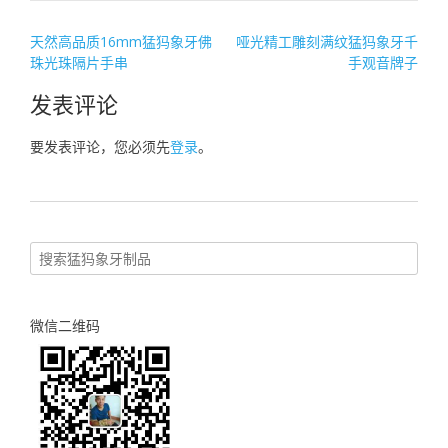
文
天然高品质16mm猛犸象牙佛
哑光精工雕刻满纹猛犸象牙千
珠光珠隔片手串
手观音牌子
章
导
发表评论
航
要发表评论，您必须先
登录
。
微信二维码