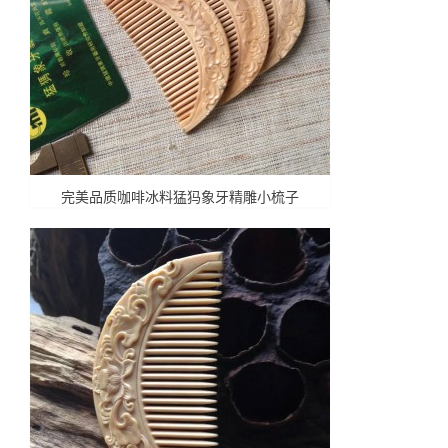
完美品质咖啡冰料猛犸象牙精雕小梳子