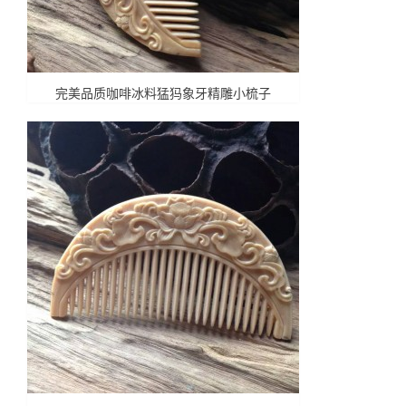
完美品质咖啡冰料猛犸象牙精雕小梳子