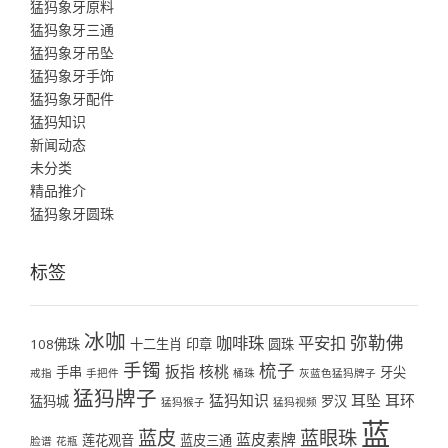
猛犸象牙原料
猛犸象牙三通
猛犸象牙吊坠
猛犸象牙手饰
猛犸象牙配件
猛犸知识
新闻动态
未分类
精品推介
猛犸象牙圆珠
标签
冰咖
弥勒佛
咖啡珠
平安扣
108佛珠
十二生肖
印章
圆珠
手镯
梳子
扳指
核桃
手串
牙尖
戒指
手把件
桶珠
灰蓝色猛犸牌子
猛犸牌子
猛犸知识
耳坠
耳环
猛犸城
罗汉
猛犸猴子
猛犸视频
蓝
蓝皮
蓝眼珠
蓝皮素牌
莲花观音
蓝皮三通
脸谱
花瓶