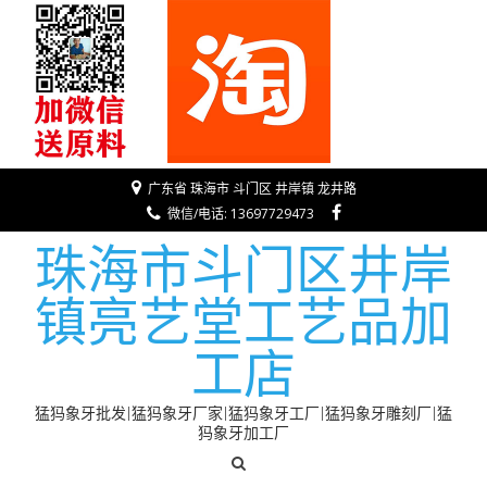
广东省 珠海市 斗门区 井岸镇 龙井路
微信/电话: 13697729473
珠海市斗门区井岸
镇亮艺堂工艺品加
工店
猛犸象牙批发|猛犸象牙厂家|猛犸象牙工厂|猛犸象牙雕刻厂|猛
犸象牙加工厂