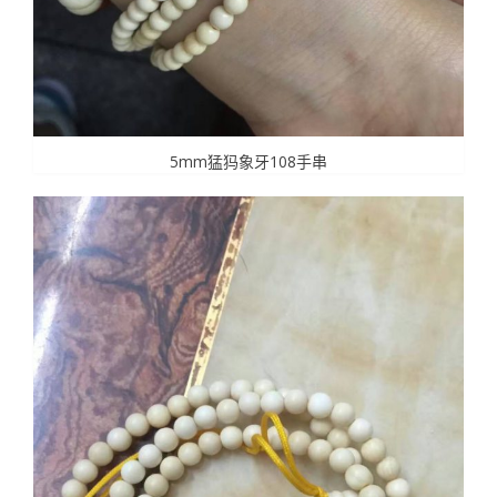
5mm猛犸象牙108手串