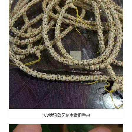
108猛犸象牙刻字做旧手串