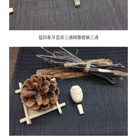
猛犸象牙蓝皮三通精雕貔貅三通