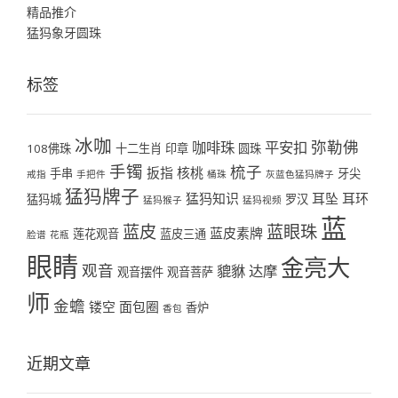
精品推介
猛犸象牙圆珠
标签
冰咖
弥勒佛
咖啡珠
平安扣
108佛珠
十二生肖
印章
圆珠
手镯
梳子
扳指
核桃
手串
牙尖
戒指
手把件
桶珠
灰蓝色猛犸牌子
猛犸牌子
猛犸知识
耳坠
耳环
猛犸城
罗汉
猛犸猴子
猛犸视频
蓝
蓝皮
蓝眼珠
蓝皮素牌
莲花观音
蓝皮三通
脸谱
花瓶
眼睛
金亮大
观音
貔貅
达摩
观音摆件
观音菩萨
师
金蟾
镂空
面包圈
香炉
香包
近期文章