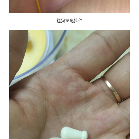
猛犸龙龟挂件