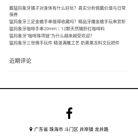
戴猛犸象牙镯子对身体有什么好处？真实分析佩戴价值与日常
保养
猛犸象牙三足金蟾手串值得收藏吗？精品牙雕金蟾手玩串赏析
猛犸象牙咖啡手串20mm｜12颗天然猪肝红咖啡料
猛犸象牙“咖啡珠项链”为什么越来越受欢迎？
猛犸象牙三世佛手玩件 精湛满雕工艺 奶黄果冻料文玩把件
近期评论
广东省 珠海市 斗门区 井岸镇 龙井路