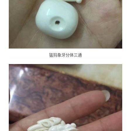
猛犸象牙分体三通