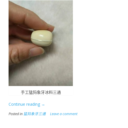
手工猛犸象牙冰料三通
Continue reading
“手
→
工
Posted in
猛犸象牙三通
Leave a comment
猛
犸