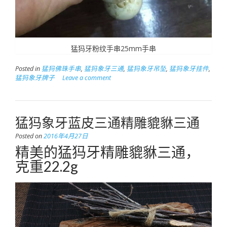
猛犸牙粉纹手串25mm手串
Posted in
猛犸佛珠手串
,
猛犸象牙三通
,
猛犸象牙吊坠
,
猛犸象牙挂件
,
猛犸象牙牌子
Leave a comment
猛犸象牙蓝皮三通精雕貔貅三通
Posted on
2016年4月27日
精美的猛犸牙精雕貔貅三通，
克重22.2g