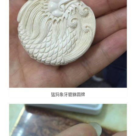
猛犸象牙貔貅圆牌