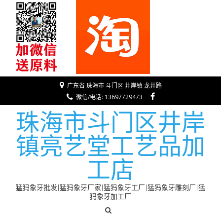
广东省 珠海市 斗门区 井岸镇 龙井路
微信/电话: 13697729473
珠海市斗门区井岸
镇亮艺堂工艺品加
工店
猛犸象牙批发|猛犸象牙厂家|猛犸象牙工厂|猛犸象牙雕刻厂|猛
犸象牙加工厂