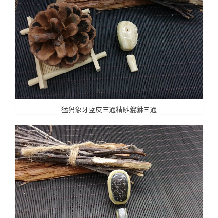
猛犸象牙蓝皮三通精雕貔貅三通