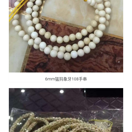
6mm猛犸象牙108手串