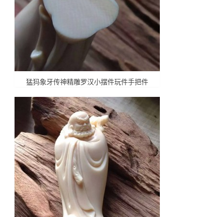
猛犸象牙传神精雕罗汉小摆件玩件手把件