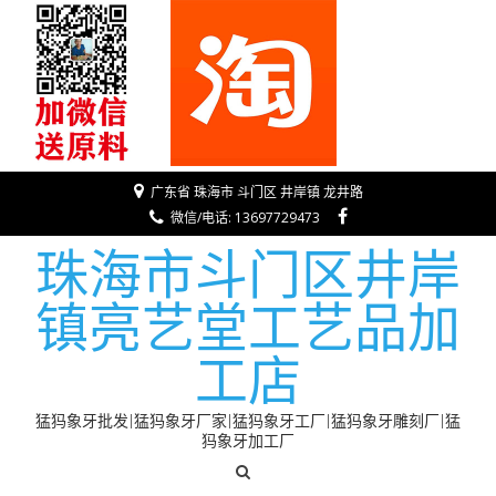
广东省 珠海市 斗门区 井岸镇 龙井路
微信/电话: 13697729473
珠海市斗门区井岸
镇亮艺堂工艺品加
工店
猛犸象牙批发|猛犸象牙厂家|猛犸象牙工厂|猛犸象牙雕刻厂|猛
犸象牙加工厂