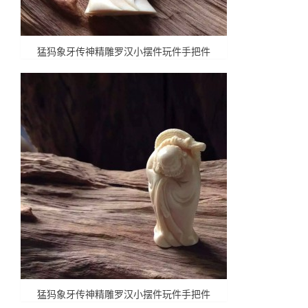
猛犸象牙传神精雕罗汉小摆件玩件手把件
猛犸象牙传神精雕罗汉小摆件玩件手把件