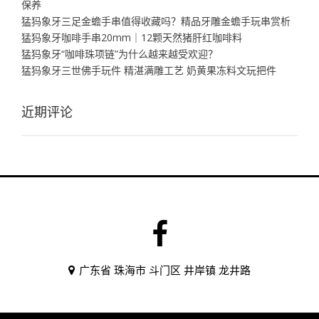
保养
猛犸象牙三足金蟾手串值得收藏吗？精品牙雕金蟾手玩串赏析
猛犸象牙咖啡手串20mm｜12颗天然猪肝红咖啡料
猛犸象牙“咖啡珠项链”为什么越来越受欢迎？
猛犸象牙三世佛手玩件 精湛满雕工艺 奶黄果冻料文玩把件
近期评论
广东省 珠海市 斗门区 井岸镇 龙井路