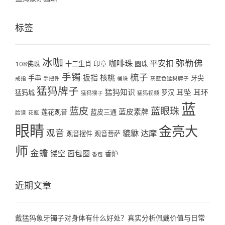
标签
冰咖
弥勒佛
咖啡珠
平安扣
108佛珠
十二生肖
印章
圆珠
手镯
梳子
扳指
核桃
手串
牙尖
戒指
手把件
桶珠
灰蓝色猛犸牌子
猛犸牌子
猛犸知识
耳坠
耳环
猛犸城
罗汉
猛犸猴子
猛犸视频
蓝
蓝皮
蓝眼珠
蓝皮素牌
莲花观音
蓝皮三通
脸谱
花瓶
眼睛
金亮大
观音
貔貅
达摩
观音摆件
观音菩萨
师
金蟾
镂空
面包圈
香炉
香包
近期文章
戴猛犸象牙镯子对身体有什么好处？真实分析佩戴价值与日常