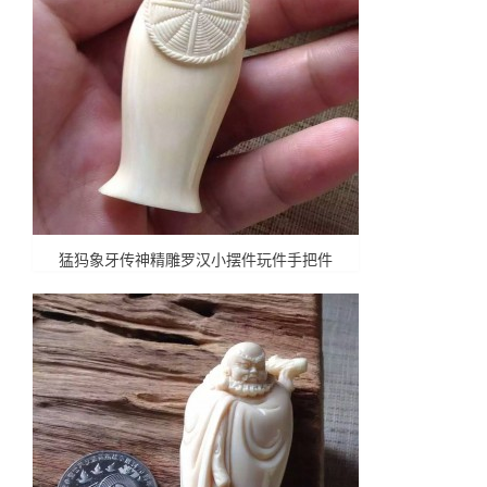
猛犸象牙传神精雕罗汉小摆件玩件手把件