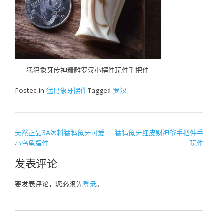
猛犸象牙传神精雕罗汉小摆件玩件手把件
Posted in
猛犸象牙摆件
Tagged
罗汉
文
天然正品3A冰料猛犸象牙可爱
猛犸象牙红皮财神爷手把件手
小乌龟摆件
玩件
章
导
发表评论
航
要发表评论，您必须先
登录
。