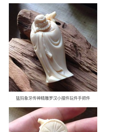
猛犸象牙传神精雕罗汉小摆件玩件手把件