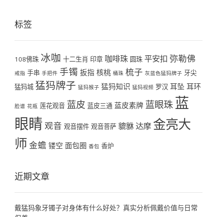
标签
冰咖
弥勒佛
咖啡珠
平安扣
108佛珠
十二生肖
印章
圆珠
手镯
梳子
扳指
核桃
手串
牙尖
戒指
手把件
桶珠
灰蓝色猛犸牌子
猛犸牌子
猛犸知识
耳坠
耳环
猛犸城
罗汉
猛犸猴子
猛犸视频
蓝
蓝皮
蓝眼珠
蓝皮素牌
莲花观音
蓝皮三通
脸谱
花瓶
眼睛
金亮大
观音
貔貅
达摩
观音摆件
观音菩萨
师
金蟾
镂空
面包圈
香炉
香包
近期文章
戴猛犸象牙镯子对身体有什么好处？真实分析佩戴价值与日常