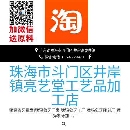
广东省 珠海市 斗门区 井岸镇 龙井路
微信/电话: 13697729473
珠海市斗门区井岸
镇亮艺堂工艺品加
工店
猛犸象牙批发|猛犸象牙厂家|猛犸象牙工厂|猛犸象牙雕刻厂|猛
犸象牙加工厂