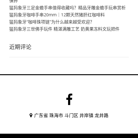
保养
猛犸象牙三足金蟾手串值得收藏吗？精品牙雕金蟾手玩串赏析
猛犸象牙咖啡手串20mm｜12颗天然猪肝红咖啡料
猛犸象牙“咖啡珠项链”为什么越来越受欢迎？
猛犸象牙三世佛手玩件 精湛满雕工艺 奶黄果冻料文玩把件
近期评论
广东省 珠海市 斗门区 井岸镇 龙井路