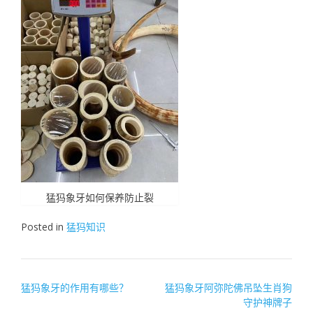
猛犸象牙如何保养防止裂
Posted in
猛犸知识
文
猛犸象牙的作用有哪些？
猛犸象牙阿弥陀佛吊坠生肖狗
守护神牌子
章