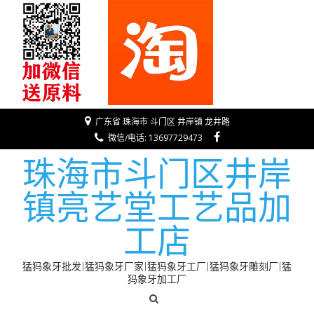
广东省 珠海市 斗门区 井岸镇 龙井路
微信/电话: 13697729473
珠海市斗门区井岸
镇亮艺堂工艺品加
工店
猛犸象牙批发|猛犸象牙厂家|猛犸象牙工厂|猛犸象牙雕刻厂|猛
犸象牙加工厂