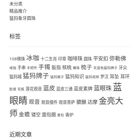
未分类
精品推介
猛犸象牙圆珠
标签
冰咖
弥勒佛
咖啡珠
平安扣
108佛珠
十二生肖
印章
圆珠
手镯
梳子
扳指
核桃
手串
牙尖
戒指
手把件
桶珠
灰蓝色猛犸牌子
猛犸牌子
猛犸知识
耳坠
耳环
猛犸城
罗汉
猛犸猴子
猛犸视频
蓝
蓝皮
蓝眼珠
蓝皮素牌
莲花观音
蓝皮三通
脸谱
花瓶
眼睛
金亮大
观音
貔貅
达摩
观音摆件
观音菩萨
师
金蟾
镂空
面包圈
香炉
香包
近期文章