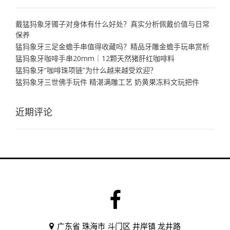
戴猛犸象牙镯子对身体有什么好处？真实分析佩戴价值与日常
保养
猛犸象牙三足金蟾手串值得收藏吗？精品牙雕金蟾手玩串赏析
猛犸象牙咖啡手串20mm｜12颗天然猪肝红咖啡料
猛犸象牙“咖啡珠项链”为什么越来越受欢迎？
猛犸象牙三世佛手玩件 精湛满雕工艺 奶黄果冻料文玩把件
近期评论
广东省 珠海市 斗门区 井岸镇 龙井路