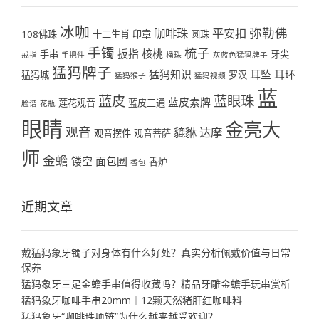
冰咖
弥勒佛
咖啡珠
平安扣
108佛珠
十二生肖
印章
圆珠
手镯
梳子
扳指
核桃
手串
牙尖
戒指
手把件
桶珠
灰蓝色猛犸牌子
猛犸牌子
猛犸知识
耳坠
耳环
猛犸城
罗汉
猛犸猴子
猛犸视频
蓝
蓝皮
蓝眼珠
蓝皮素牌
莲花观音
蓝皮三通
脸谱
花瓶
眼睛
金亮大
观音
貔貅
达摩
观音摆件
观音菩萨
师
金蟾
镂空
面包圈
香炉
香包
近期文章
戴猛犸象牙镯子对身体有什么好处？真实分析佩戴价值与日常
保养
猛犸象牙三足金蟾手串值得收藏吗？精品牙雕金蟾手玩串赏析
猛犸象牙咖啡手串20mm｜12颗天然猪肝红咖啡料
猛犸象牙“咖啡珠项链”为什么越来越受欢迎？