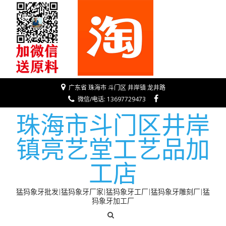
广东省 珠海市 斗门区 井岸镇 龙井路
微信/电话: 13697729473
珠海市斗门区井岸
镇亮艺堂工艺品加
工店
猛犸象牙批发|猛犸象牙厂家|猛犸象牙工厂|猛犸象牙雕刻厂|猛
犸象牙加工厂