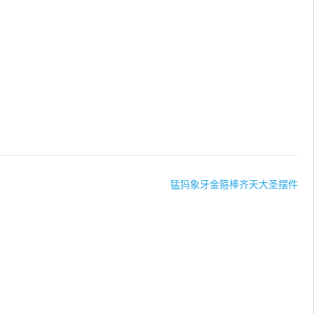
猛犸象牙金箍棒齐天大圣摆件