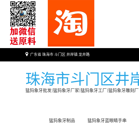
广东省 珠海市 斗门区 井岸镇 龙井路
珠海市斗门区井
猛犸象牙批发|猛犸象牙厂家|猛犸象牙工厂|猛犸象牙雕刻厂
猛犸象牙制品
猛犸象牙蓝眼睛手串