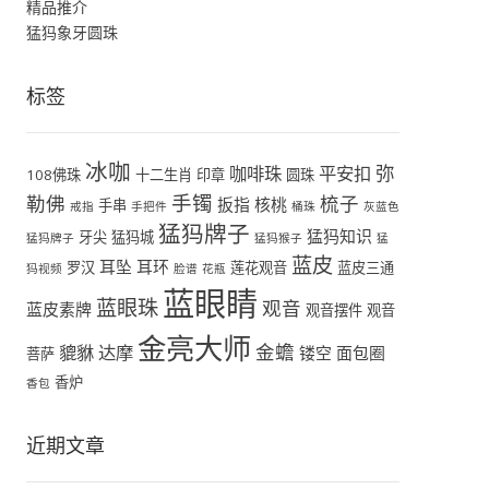
精品推介
猛犸象牙圆珠
标签
冰咖
弥
咖啡珠
平安扣
108佛珠
十二生肖
印章
圆珠
手镯
勒佛
梳子
扳指
核桃
手串
戒指
手把件
桶珠
灰蓝色
猛犸牌子
猛犸知识
牙尖
猛犸城
猛犸牌子
猛犸猴子
猛
蓝皮
耳坠
耳环
罗汉
莲花观音
蓝皮三通
犸视频
脸谱
花瓶
蓝眼睛
蓝眼珠
观音
蓝皮素牌
观音摆件
观音
金亮大师
金蟾
貔貅
达摩
镂空
面包圈
菩萨
香炉
香包
近期文章