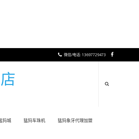
微信/电话: 13697729473
工店
猛犸城
猛犸车珠机
猛犸象牙代理加盟