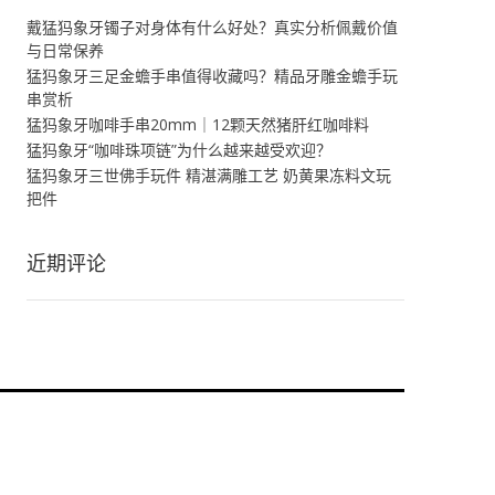
戴猛犸象牙镯子对身体有什么好处？真实分析佩戴价值
与日常保养
猛犸象牙三足金蟾手串值得收藏吗？精品牙雕金蟾手玩
串赏析
猛犸象牙咖啡手串20mm｜12颗天然猪肝红咖啡料
猛犸象牙“咖啡珠项链”为什么越来越受欢迎？
猛犸象牙三世佛手玩件 精湛满雕工艺 奶黄果冻料文玩
把件
近期评论