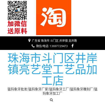
广东省 珠海市 斗门区 井岸镇 龙井路
微信/电话: 13697729473
珠海市斗门区井岸
镇亮艺堂工艺品加
工店
猛犸象牙批发|猛犸象牙厂家|猛犸象牙工厂|猛犸象牙雕刻厂|猛
犸象牙加工厂