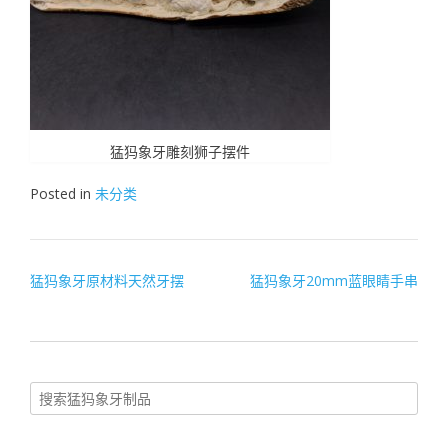
猛犸象牙雕刻狮子摆件
Posted in
未分类
文
猛犸象牙原材料天然牙摆
猛犸象牙20mm蓝眼睛手串
章
导
航