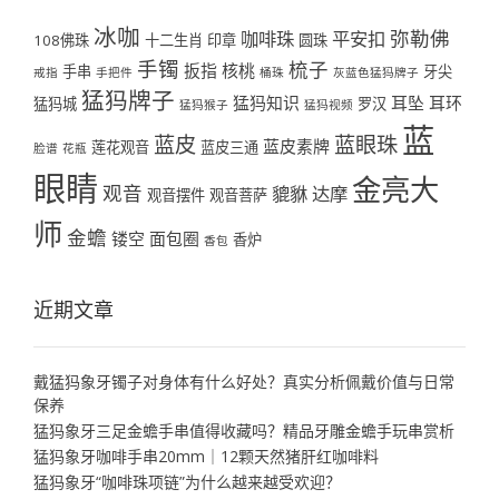
冰咖
弥勒佛
咖啡珠
平安扣
108佛珠
十二生肖
印章
圆珠
手镯
梳子
扳指
核桃
手串
牙尖
戒指
手把件
桶珠
灰蓝色猛犸牌子
猛犸牌子
猛犸知识
耳坠
耳环
猛犸城
罗汉
猛犸猴子
猛犸视频
蓝
蓝皮
蓝眼珠
蓝皮素牌
莲花观音
蓝皮三通
脸谱
花瓶
眼睛
金亮大
观音
貔貅
达摩
观音摆件
观音菩萨
师
金蟾
镂空
面包圈
香炉
香包
近期文章
戴猛犸象牙镯子对身体有什么好处？真实分析佩戴价值与日常
保养
猛犸象牙三足金蟾手串值得收藏吗？精品牙雕金蟾手玩串赏析
猛犸象牙咖啡手串20mm｜12颗天然猪肝红咖啡料
猛犸象牙“咖啡珠项链”为什么越来越受欢迎？