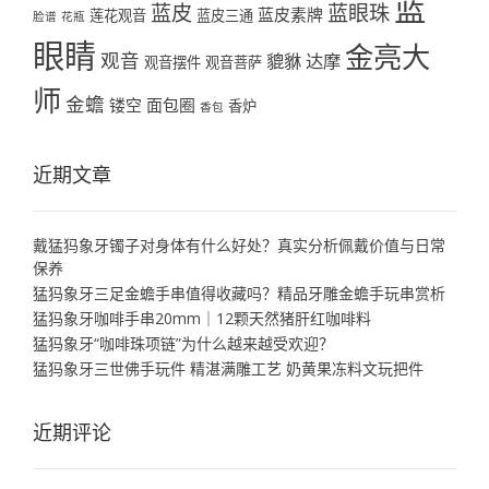
蓝
蓝皮
蓝眼珠
蓝皮素牌
莲花观音
蓝皮三通
脸谱
花瓶
眼睛
金亮大
观音
貔貅
达摩
观音摆件
观音菩萨
师
金蟾
镂空
面包圈
香炉
香包
近期文章
戴猛犸象牙镯子对身体有什么好处？真实分析佩戴价值与日常
保养
猛犸象牙三足金蟾手串值得收藏吗？精品牙雕金蟾手玩串赏析
猛犸象牙咖啡手串20mm｜12颗天然猪肝红咖啡料
猛犸象牙“咖啡珠项链”为什么越来越受欢迎？
猛犸象牙三世佛手玩件 精湛满雕工艺 奶黄果冻料文玩把件
近期评论