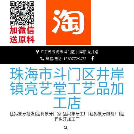
广东省 珠海市 斗门区 井岸镇 龙井路
微信/电话: 13697729473
珠海市斗门区井岸
镇亮艺堂工艺品加
工店
猛犸象牙批发|猛犸象牙厂家|猛犸象牙工厂|猛犸象牙雕刻厂|猛
犸象牙加工厂