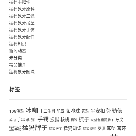
猛犸手把件
猛犸象牙原料
猛犸象牙三通
猛犸象牙吊坠
猛犸象牙手饰
猛犸象牙配件
猛犸知识
新闻动态
未分类
精品推介
猛犸象牙圆珠
标签
冰咖
弥勒佛
咖啡珠
平安扣
108佛珠
十二生肖
印章
圆珠
手镯
梳子
扳指
核桃
手串
牙尖
戒指
手把件
桶珠
灰蓝色猛犸牌子
猛犸牌子
猛犸知识
耳坠
耳环
猛犸城
罗汉
猛犸猴子
猛犸视频