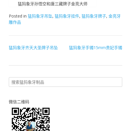
猛犸象牙孙悟空和唐三藏牌子金亮大师
Posted in
猛犸象牙吊坠
,
猛犸象牙挂件
,
猛犸象牙牌子
,
金亮牙
雕作品
文
猛犸象牙齐天大圣牌子吊坠
猛犸象牙手镯15mm贵妃手镯
章
导
航
微信二维码