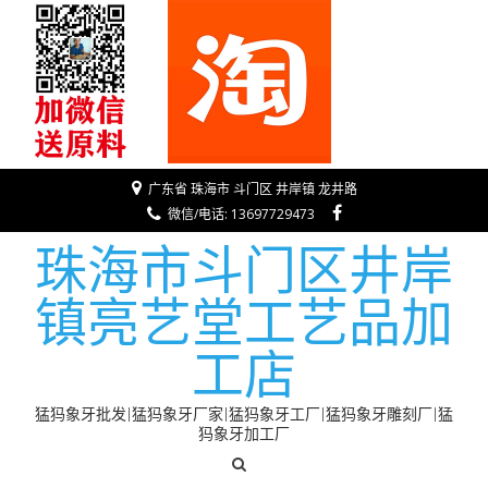
广东省 珠海市 斗门区 井岸镇 龙井路
微信/电话: 13697729473
珠海市斗门区井岸
镇亮艺堂工艺品加
工店
猛犸象牙批发|猛犸象牙厂家|猛犸象牙工厂|猛犸象牙雕刻厂|猛
犸象牙加工厂