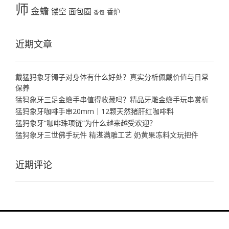
师
金蟾
镂空
面包圈
香炉
香包
近期文章
戴猛犸象牙镯子对身体有什么好处？真实分析佩戴价值与日常
保养
猛犸象牙三足金蟾手串值得收藏吗？精品牙雕金蟾手玩串赏析
猛犸象牙咖啡手串20mm｜12颗天然猪肝红咖啡料
猛犸象牙“咖啡珠项链”为什么越来越受欢迎？
猛犸象牙三世佛手玩件 精湛满雕工艺 奶黄果冻料文玩把件
近期评论