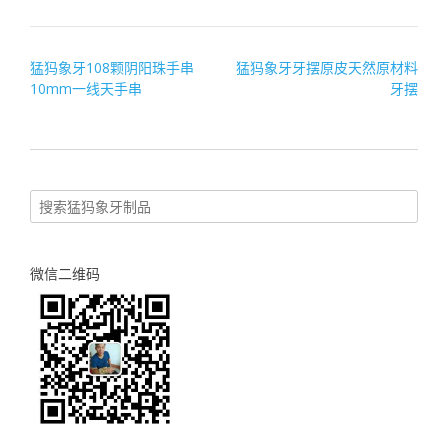
文
猛犸象牙108颗阴阳珠手串
猛犸象牙牙摆原皮天然原材料
10mm一线天手串
牙摆
章
导
航
微信二维码