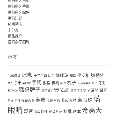
猛犸象牙吊坠
猛犸象牙手饰
猛犸象牙配件
猛犸知识
新闻动态
未分类
精品推介
猛犸象牙圆珠
标签
冰咖
弥勒佛
咖啡珠
平安扣
108佛珠
十二生肖
印章
圆珠
手镯
梳子
扳指
核桃
手串
牙尖
戒指
手把件
桶珠
灰蓝色猛犸牌子
猛犸牌子
猛犸知识
耳坠
耳环
猛犸城
罗汉
猛犸猴子
猛犸视频
蓝
蓝皮
蓝眼珠
蓝皮素牌
莲花观音
蓝皮三通
脸谱
花瓶
眼睛
金亮大
观音
貔貅
达摩
观音摆件
观音菩萨