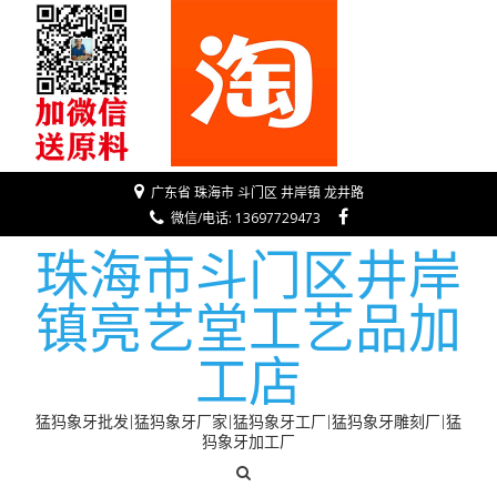
广东省 珠海市 斗门区 井岸镇 龙井路
微信/电话: 13697729473
珠海市斗门区井岸
镇亮艺堂工艺品加
工店
猛犸象牙批发|猛犸象牙厂家|猛犸象牙工厂|猛犸象牙雕刻厂|猛
犸象牙加工厂