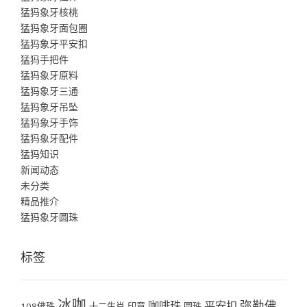
猛犸象牙核桃
猛犸象牙面包圈
猛犸象牙平安扣
猛犸手把件
猛犸象牙原料
猛犸象牙三通
猛犸象牙吊坠
猛犸象牙手饰
猛犸象牙配件
猛犸知识
新闻动态
未分类
精品推介
猛犸象牙圆珠
标签
冰咖
弥勒佛
咖啡珠
平安扣
108佛珠
十二生肖
印章
圆珠