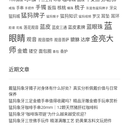
手镯
梳子
扳指
核桃
手串
牙尖
戒指
手把件
桶珠
灰蓝色猛犸牌子
猛犸牌子
猛犸知识
耳坠
耳环
猛犸城
罗汉
猛犸猴子
猛犸视频
蓝
蓝皮
蓝眼珠
蓝皮素牌
莲花观音
蓝皮三通
脸谱
花瓶
眼睛
金亮大
观音
貔貅
达摩
观音摆件
观音菩萨
师
金蟾
镂空
面包圈
香炉
香包
近期文章
戴猛犸象牙镯子对身体有什么好处？真实分析佩戴价值与日常
保养
猛犸象牙三足金蟾手串值得收藏吗？精品牙雕金蟾手玩串赏析
猛犸象牙咖啡手串20mm｜12颗天然猪肝红咖啡料
猛犸象牙“咖啡珠项链”为什么越来越受欢迎？
猛犸象牙三世佛手玩件 精湛满雕工艺 奶黄果冻料文玩把件