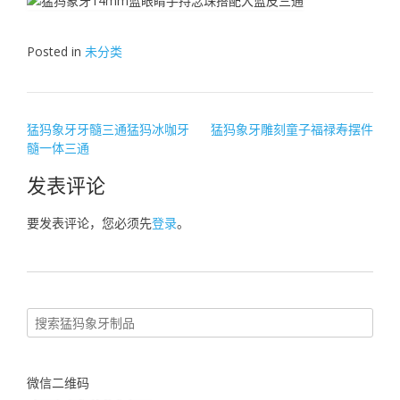
Posted in
未分类
文
猛犸象牙牙髓三通猛犸冰咖牙
猛犸象牙雕刻童子福禄寿摆件
髓一体三通
章
导
发表评论
航
要发表评论，您必须先
登录
。
微信二维码