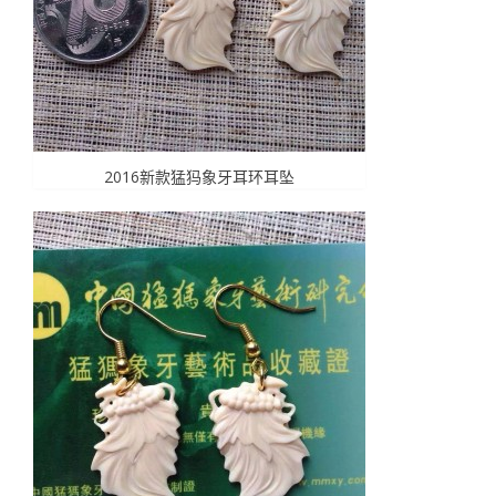
2016新款猛犸象牙耳环耳坠