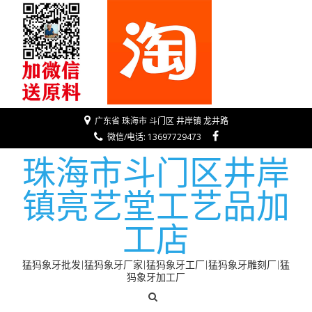
广东省 珠海市 斗门区 井岸镇 龙井路
微信/电话: 13697729473
珠海市斗门区井岸
镇亮艺堂工艺品加
工店
猛犸象牙批发|猛犸象牙厂家|猛犸象牙工厂|猛犸象牙雕刻厂|猛
犸象牙加工厂