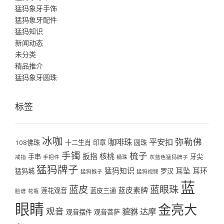
猛犸象牙手饰
猛犸象牙配件
猛犸知识
新闻动态
未分类
精品推介
猛犸象牙圆珠
标签
冰咖
弥勒佛
咖啡珠
平安扣
108佛珠
十二生肖
印章
圆珠
手镯
梳子
扳指
核桃
手串
牙尖
戒指
手把件
桶珠
灰蓝色猛犸牌子
猛犸牌子
猛犸知识
耳坠
耳环
猛犸城
罗汉
猛犸猴子
猛犸视频
蓝
蓝皮
蓝眼珠
蓝皮素牌
莲花观音
蓝皮三通
脸谱
花瓶
眼睛
金亮大
观音
貔貅
达摩
观音摆件
观音菩萨