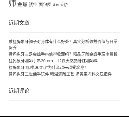
师
金蟾
镂空
面包圈
香炉
香包
近期文章
戴猛犸象牙镯子对身体有什么好处？真实分析佩戴价值与日常
保养
猛犸象牙三足金蟾手串值得收藏吗？精品牙雕金蟾手玩串赏析
猛犸象牙咖啡手串20mm｜12颗天然猪肝红咖啡料
猛犸象牙“咖啡珠项链”为什么越来越受欢迎？
猛犸象牙三世佛手玩件 精湛满雕工艺 奶黄果冻料文玩把件
近期评论