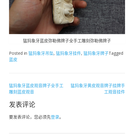
猛犸象牙蓝皮弥勒佛牌子全手工雕刻弥勒佛牌子
Posted in
猛犸象牙吊坠
,
猛犸象牙挂件
,
猛犸象牙牌子
Tagged
蓝皮
文
猛犸象牙蓝皮观音牌子全手工
猛犸象牙黄皮观音牌子挂牌手
雕刻蓝皮观音
工观音挂件
章
导
发表评论
航
要发表评论，您必须先
登录
。