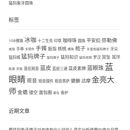
猛犸象牙圆珠
标签
冰咖
弥勒佛
咖啡珠
平安扣
108佛珠
十二生肖
印章
圆珠
手镯
梳子
扳指
核桃
手串
牙尖
戒指
手把件
桶珠
灰蓝色猛犸牌子
猛犸牌子
猛犸知识
耳坠
耳环
猛犸城
罗汉
猛犸猴子
猛犸视频
蓝
蓝皮
蓝眼珠
蓝皮素牌
莲花观音
蓝皮三通
脸谱
花瓶
眼睛
金亮大
观音
貔貅
达摩
观音摆件
观音菩萨
师
金蟾
镂空
面包圈
香炉
香包
近期文章
戴猛犸象牙镯子对身体有什么好处？真实分析佩戴价值与日常