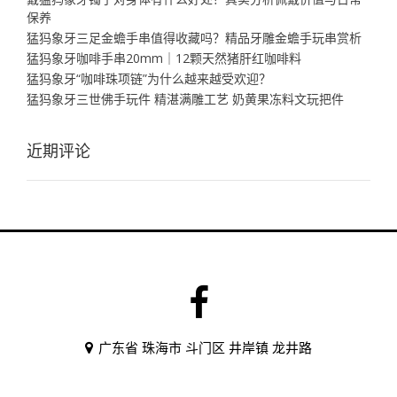
保养
猛犸象牙三足金蟾手串值得收藏吗？精品牙雕金蟾手玩串赏析
猛犸象牙咖啡手串20mm｜12颗天然猪肝红咖啡料
猛犸象牙“咖啡珠项链”为什么越来越受欢迎？
猛犸象牙三世佛手玩件 精湛满雕工艺 奶黄果冻料文玩把件
近期评论
广东省 珠海市 斗门区 井岸镇 龙井路