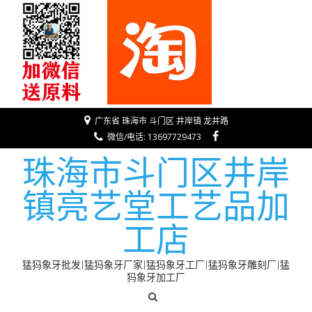
广东省 珠海市 斗门区 井岸镇 龙井路
微信/电话: 13697729473
珠海市斗门区井岸
镇亮艺堂工艺品加
工店
猛犸象牙批发|猛犸象牙厂家|猛犸象牙工厂|猛犸象牙雕刻厂|猛
犸象牙加工厂