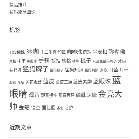
精品推介
猛犸象牙圆珠
标签
冰咖
弥勒佛
咖啡珠
平安扣
108佛珠
十二生肖
印章
圆珠
手镯
梳子
扳指
核桃
手串
牙尖
戒指
手把件
桶珠
灰蓝色猛犸牌子
猛犸牌子
猛犸知识
耳坠
耳环
猛犸城
罗汉
猛犸猴子
猛犸视频
蓝
蓝皮
蓝眼珠
蓝皮素牌
莲花观音
蓝皮三通
脸谱
花瓶
眼睛
金亮大
观音
貔貅
达摩
观音摆件
观音菩萨
师
金蟾
镂空
面包圈
香炉
香包
近期文章