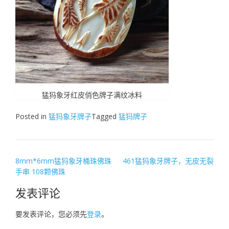
猛犸象牙红皮俏色牌子满纹冰料
Posted in
猛犸象牙牌子
Tagged
猛犸牌子
文
8mm*6mm猛犸象牙桶珠佛珠
461猛犸象牙牌子，无皮无裂
手串 108颗佛珠
章
导
发表评论
航
要发表评论，您必须先
登录
。