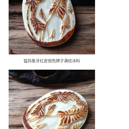
猛犸象牙红皮俏色牌子满纹冰料