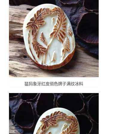
猛犸象牙红皮俏色牌子满纹冰料