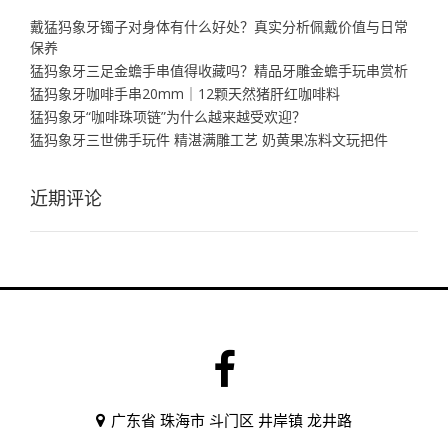
戴猛犸象牙镯子对身体有什么好处？真实分析佩戴价值与日常
保养
猛犸象牙三足金蟾手串值得收藏吗？精品牙雕金蟾手玩串赏析
猛犸象牙咖啡手串20mm｜12颗天然猪肝红咖啡料
猛犸象牙“咖啡珠项链”为什么越来越受欢迎？
猛犸象牙三世佛手玩件 精湛满雕工艺 奶黄果冻料文玩把件
近期评论
广东省 珠海市 斗门区 井岸镇 龙井路