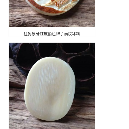
猛犸象牙红皮俏色牌子满纹冰料