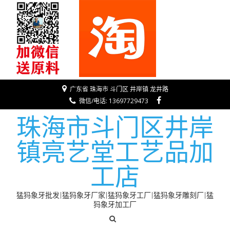
广东省 珠海市 斗门区 井岸镇 龙井路
微信/电话: 13697729473
珠海市斗门区井岸
镇亮艺堂工艺品加
工店
猛犸象牙批发|猛犸象牙厂家|猛犸象牙工厂|猛犸象牙雕刻厂|猛
犸象牙加工厂