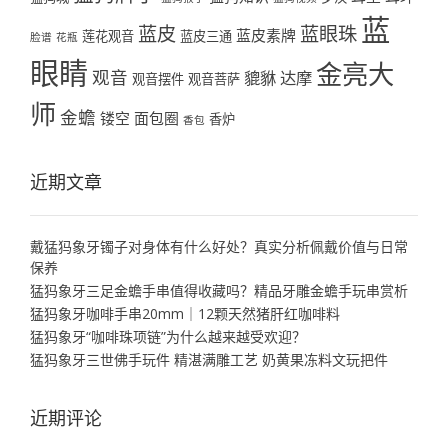
蓝
蓝皮
蓝眼珠
蓝皮素牌
莲花观音
蓝皮三通
脸谱
花瓶
眼睛
金亮大
观音
貔貅
达摩
观音摆件
观音菩萨
师
金蟾
镂空
面包圈
香炉
香包
近期文章
戴猛犸象牙镯子对身体有什么好处？真实分析佩戴价值与日常
保养
猛犸象牙三足金蟾手串值得收藏吗？精品牙雕金蟾手玩串赏析
猛犸象牙咖啡手串20mm｜12颗天然猪肝红咖啡料
猛犸象牙“咖啡珠项链”为什么越来越受欢迎？
猛犸象牙三世佛手玩件 精湛满雕工艺 奶黄果冻料文玩把件
近期评论