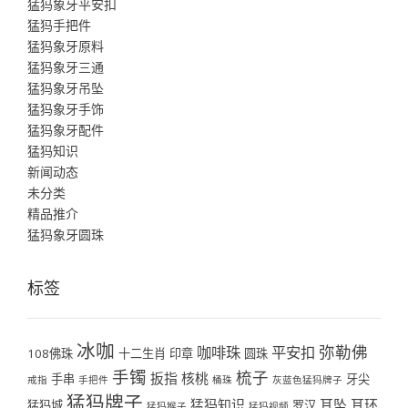
猛犸象牙平安扣
猛犸手把件
猛犸象牙原料
猛犸象牙三通
猛犸象牙吊坠
猛犸象牙手饰
猛犸象牙配件
猛犸知识
新闻动态
未分类
精品推介
猛犸象牙圆珠
标签
冰咖
弥勒佛
咖啡珠
平安扣
108佛珠
十二生肖
印章
圆珠
手镯
梳子
扳指
核桃
手串
牙尖
戒指
手把件
桶珠
灰蓝色猛犸牌子
猛犸牌子
猛犸知识
耳坠
耳环
猛犸城
罗汉
猛犸猴子
猛犸视频