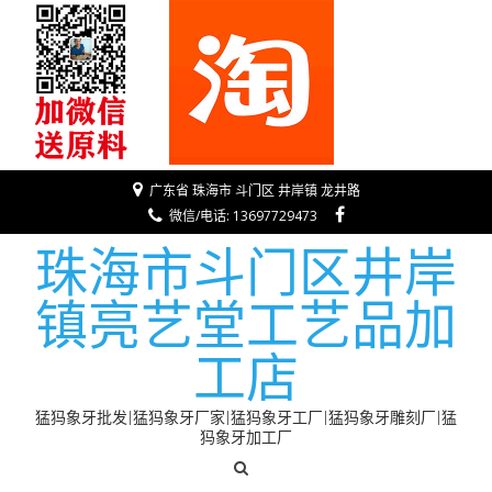
广东省 珠海市 斗门区 井岸镇 龙井路
微信/电话: 13697729473
珠海市斗门区井岸
镇亮艺堂工艺品加
工店
猛犸象牙批发|猛犸象牙厂家|猛犸象牙工厂|猛犸象牙雕刻厂|猛
犸象牙加工厂