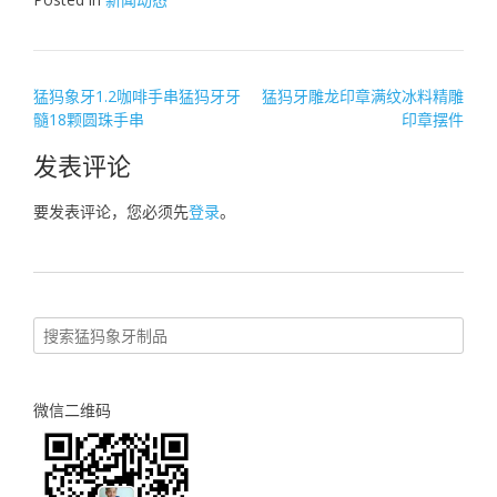
文
猛犸象牙1.2咖啡手串猛犸牙牙
猛犸牙雕龙印章满纹冰料精雕
髓18颗圆珠手串
印章摆件
章
导
发表评论
航
要发表评论，您必须先
登录
。
微信二维码