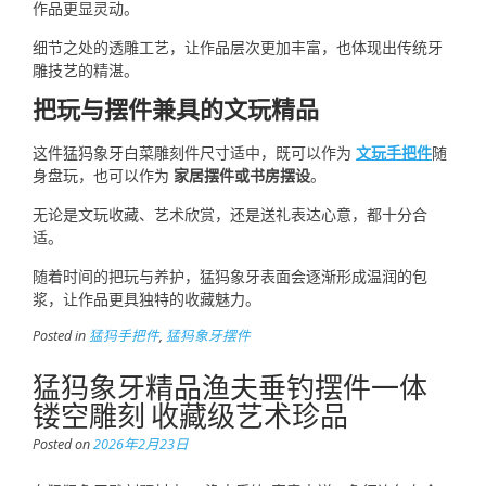
作品更显灵动。
细节之处的透雕工艺，让作品层次更加丰富，也体现出传统牙
雕技艺的精湛。
把玩与摆件兼具的文玩精品
这件猛犸象牙白菜雕刻件尺寸适中，既可以作为
文玩手把件
随
身盘玩，也可以作为
家居摆件或书房摆设
。
无论是文玩收藏、艺术欣赏，还是送礼表达心意，都十分合
适。
随着时间的把玩与养护，猛犸象牙表面会逐渐形成温润的包
浆，让作品更具独特的收藏魅力。
Posted in
猛犸手把件
,
猛犸象牙摆件
猛犸象牙精品渔夫垂钓摆件一体
镂空雕刻 收藏级艺术珍品
Posted on
2026年2月23日