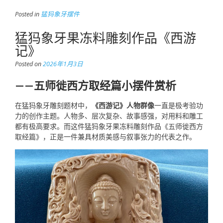
Posted in
猛犸象牙摆件
猛犸象牙果冻料雕刻作品《西游
记》
Posted on
2026年1月3日
——五师徙西方取经篇小摆件赏析
在猛犸象牙雕刻题材中，
《西游记》人物群像
一直是极考验功
力的创作主题。人物多、层次复杂、故事感强，对用料和雕工
都有极高要求。而这件猛犸象牙果冻料雕刻作品《五师徙西方
取经篇》，正是一件兼具材质美感与叙事张力的代表之作。