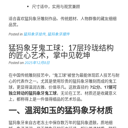
尺寸适中，实用与观赏兼顾
适合喜欢猛犸象牙雕刻作品、传统题材、人物群像的藏友细细
品赏。
Posted in
猛犸象牙挂件
,
猛犸象牙摆件
猛犸象牙鬼工球：17层玲珑结构
的匠心艺术，掌中见乾坤
Posted on
2025年12月8日
在中国传统雕刻技艺中，“鬼工球”被誉为最能体现匠人技艺与耐
心的代表作之一。尤其是使用珍贵的猛犸象牙雕刻而成的鬼工
球，更显得温润古雅、价值非凡。这款直径约
7公分、17层可
独立转动的猛犸象牙鬼工球
，无论在工艺、材质还是收藏意义
上，都称得上是一件值得细品的艺术珍品。
一、温润如玉的猛犸象牙材质
猛犸象牙来自古老冻土中保存数万年的猛犸象遗骸，质地细