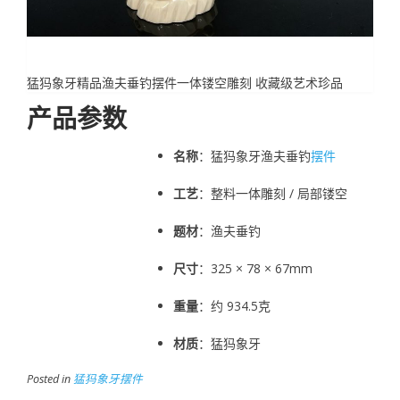
猛犸象牙精品渔夫垂钓摆件一体镂空雕刻 收藏级艺术珍品
产品参数
名称
：猛犸象牙渔夫垂钓
摆件
工艺
：整料一体雕刻 / 局部镂空
题材
：渔夫垂钓
尺寸
：325 × 78 × 67mm
重量
：约 934.5克
材质
：猛犸象牙
Posted in
猛犸象牙摆件