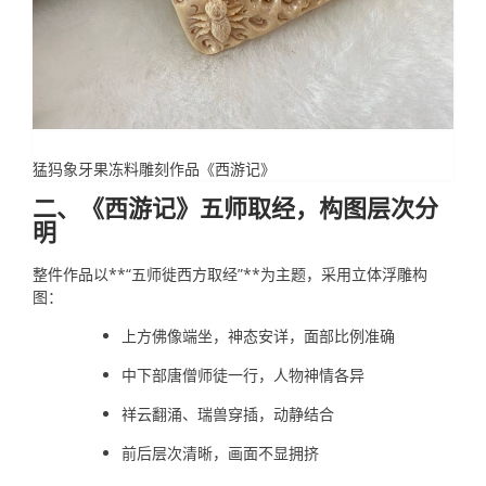
猛犸象牙果冻料雕刻作品《西游记》
二、《西游记》五师取经，构图层次分
明
整件作品以**“五师徙西方取经”**为主题，采用立体浮雕构
图：
上方佛像端坐，神态安详，面部比例准确
中下部唐僧师徒一行，人物神情各异
祥云翻涌、瑞兽穿插，动静结合
前后层次清晰，画面不显拥挤