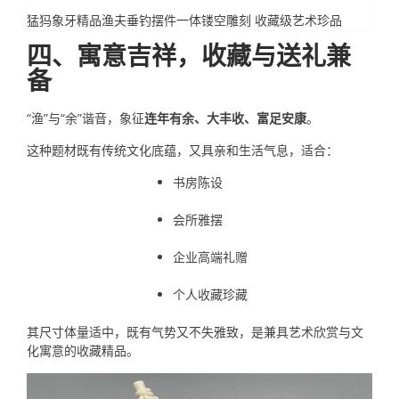
猛犸象牙精品渔夫垂钓摆件一体镂空雕刻 收藏级艺术珍品
四、寓意吉祥，收藏与送礼兼
备
“渔”与“余”谐音，象征
连年有余、大丰收、富足安康
。
这种题材既有传统文化底蕴，又具亲和生活气息，适合：
书房陈设
会所雅摆
企业高端礼赠
个人收藏珍藏
其尺寸体量适中，既有气势又不失雅致，是兼具艺术欣赏与文
化寓意的收藏精品。