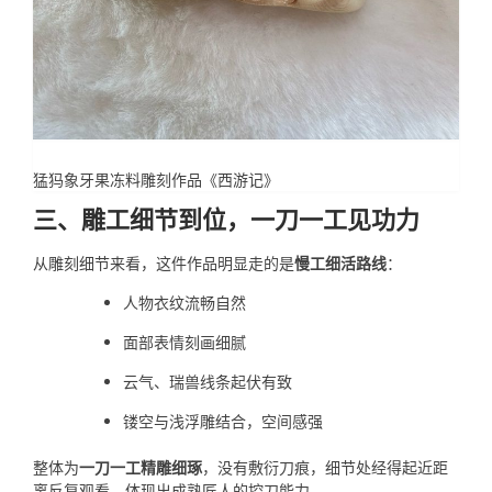
猛犸象牙果冻料雕刻作品《西游记》
三、雕工细节到位，一刀一工见功力
从雕刻细节来看，这件作品明显走的是
慢工细活路线
：
人物衣纹流畅自然
面部表情刻画细腻
云气、瑞兽线条起伏有致
镂空与浅浮雕结合，空间感强
整体为
一刀一工精雕细琢
，没有敷衍刀痕，细节处经得起近距
离反复观看，体现出成熟匠人的控刀能力。