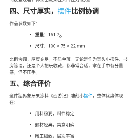
四、尺寸厚实，
摆件
比例协调
作品参数如下：
重量
：161.7g
尺寸
：100 × 75 × 22 mm
比例协调，厚度充足，不显单薄。无论是作为案头小摆件、书
房陈设，还是个人把玩收藏，都非常合适，拿在手中有分量
感，但不压手。
五、综合评价
这件猛犸象牙果冻料《西游记》雕刻小
摆件
，整体优势体现
在：
用料粉润，料性稳定
题材经典，寓意明确
雕工细致，层次丰富