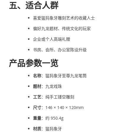
五、适合人群
喜爱猛犸象牙雕刻艺术的收藏人士
偏好九龙题材、传统文化的玩家
企业或个人高端礼赠
书房、会所、办公室陈设升级
产品参数一览
名称
：猛犸象牙至尊九龙笔筒
题材
：九龙戏珠
工艺
：纯手工镂空雕刻
尺寸
：146 × 140 × 120mm
重量
：约 950.4g
材质
：猛犸象牙