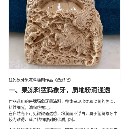
猛犸象牙果冻料雕刻作品《西游记》
一、果冻料猛犸象牙，质地粉润通透
作品选用的是
猛犸象牙果冻料
，整体呈现出柔和温润的色泽，
料性细腻，油脂感充足。
在自然光下可见微微通透感，粉润而不浮白，属于猛犸象牙中
较为难得、适合精细雕刻的优质用料。