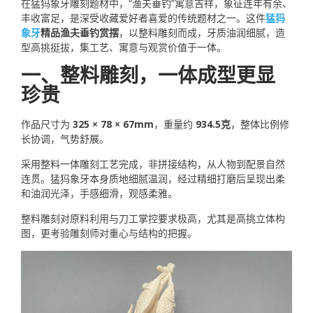
在猛犸象牙雕刻题材中，“渔夫垂钓”寓意吉祥，象征连年有余、
丰收富足，是深受收藏爱好者喜爱的传统题材之一。这件
猛犸
象牙
精品渔夫垂钓赏摆
，以整料雕刻而成，牙质油润细腻，造
型高挑挺拔，集工艺、寓意与观赏价值于一体。
一、整料雕刻，一体成型更显
珍贵
作品尺寸为
325 × 78 × 67mm
，重量约
934.5克
，整体比例修
长协调，气势舒展。
采用整料一体雕刻工艺完成，非拼接结构，从人物到配景自然
连贯。猛犸象牙本身质地细腻温润，经过精细打磨后呈现出柔
和油润光泽，手感细滑，观感柔雅。
整料雕刻对原料利用与刀工掌控要求极高，尤其是高挑立体构
图，更考验雕刻师对重心与结构的把握。