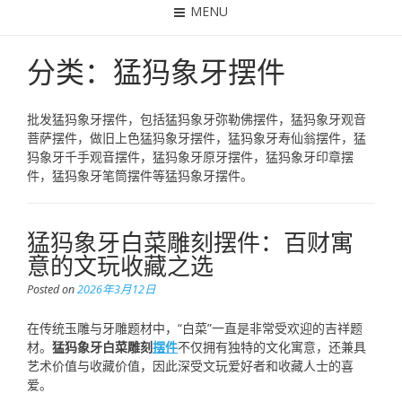
MENU
分类：猛犸象牙摆件
批发猛犸象牙摆件，包括猛犸象牙弥勒佛摆件，猛犸象牙观音
菩萨摆件，做旧上色猛犸象牙摆件，猛犸象牙寿仙翁摆件，猛
犸象牙千手观音摆件，猛犸象牙原牙摆件，猛犸象牙印章摆
件，猛犸象牙笔筒摆件等猛犸象牙摆件。
猛犸象牙白菜雕刻摆件：百财寓
意的文玩收藏之选
Posted on
2026年3月12日
在传统玉雕与牙雕题材中，“白菜”一直是非常受欢迎的吉祥题
材。
猛犸象牙白菜雕刻
摆件
不仅拥有独特的文化寓意，还兼具
艺术价值与收藏价值，因此深受文玩爱好者和收藏人士的喜
爱。