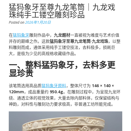
猛犸象牙至尊九龙笔筒｜九龙戏
珠纯手工镂空雕刻珍品
Posted on
2026年1月20日
在
猛犸象牙
雕刻作品中，
九龙题材
一直被视为难度与艺术价值
并存的巅峰之作。这款
猛犸象牙至尊九龙笔筒·九龙戏珠
，以整
料雕刻而成，通体采用纯手工镂空技法，去料极多，损耗巨
大，是极为少见的高规格收藏级作品。
一、整料猛犸象牙，去料多更
显珍贵
该笔筒选用高品质
猛犸象牙原料
，整体尺寸为
146 × 140 ×
120mm
，成品重量约
950.4g
。在雕刻过程中，为呈现九龙环
绕、通透立体的视觉效果，大量去除内部料体，仅保留结构与
神韵，对料性与雕刻功力要求极高，非普通工坊所能完成。