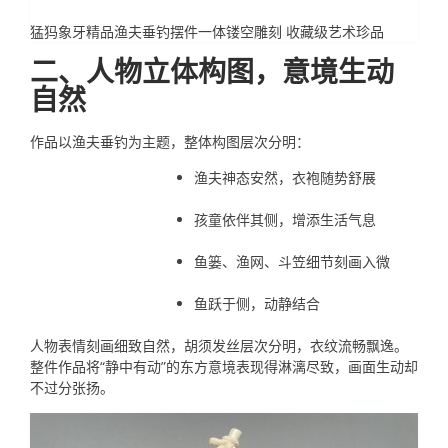
猛犸象牙精品渔夫垂钓摆件一体镂空雕刻 收藏级艺术珍品
二、人物立体构图，意境生动
自然
作品以渔夫垂钓为主题，整体构图层次分明：
渔夫神态安然，衣袍随势舒展
孩童依伴其侧，增添生活气息
鱼篓、渔网、斗笠细节刻画入微
鱼跃于侧，动静结合
人物表情刻画细致自然，胡须发丝层次分明，衣纹流畅飘逸。
整件作品将“静中有动”的东方意境表现得淋漓尽致，画面生动却
不过分张扬。