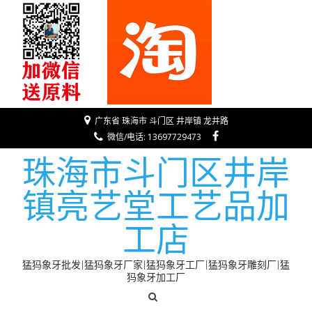
广东省 珠海市 斗门区 井岸镇 龙井路
微信/电话: 13697729473
珠海市斗门区井岸
镇亮艺堂工艺品加
工店
猛犸象牙批发|猛犸象牙厂家|猛犸象牙工厂|猛犸象牙雕刻厂|猛
犸象牙加工厂