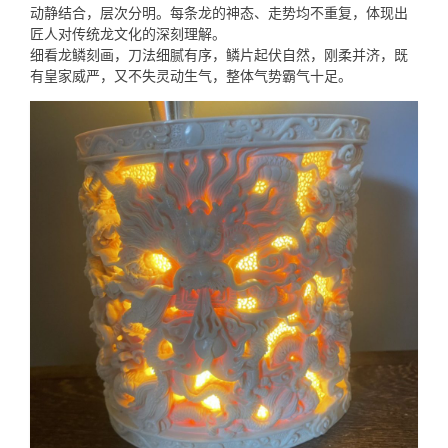
动静结合，层次分明。每条龙的神态、走势均不重复，体现出
匠人对传统龙文化的深刻理解。
细看龙鳞刻画，刀法细腻有序，鳞片起伏自然，刚柔并济，既
有皇家威严，又不失灵动生气，整体气势霸气十足。