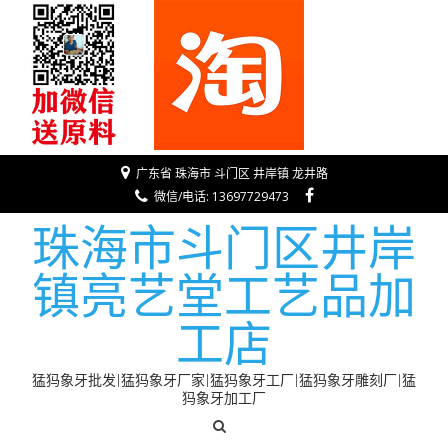
广东省 珠海市 斗门区 井岸镇 龙井路
微信/电话: 13697729473
珠海市斗门区井岸
镇亮艺堂工艺品加
工店
猛犸象牙批发|猛犸象牙厂家|猛犸象牙工厂|猛犸象牙雕刻厂|猛
犸象牙加工厂