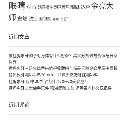
眼睛
金亮大
观音
貔貅
达摩
观音摆件
观音菩萨
师
金蟾
镂空
面包圈
香炉
香包
近期文章
戴猛犸象牙镯子对身体有什么好处？真实分析佩戴价值与日常
保养
猛犸象牙三足金蟾手串值得收藏吗？精品牙雕金蟾手玩串赏析
猛犸象牙咖啡手串20mm｜12颗天然猪肝红咖啡料
猛犸象牙“咖啡珠项链”为什么越来越受欢迎？
猛犸象牙三世佛手玩件 精湛满雕工艺 奶黄果冻料文玩把件
近期评论