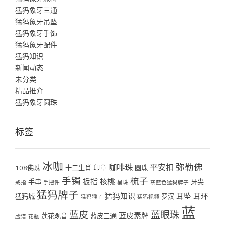
猛犸象牙三通
猛犸象牙吊坠
猛犸象牙手饰
猛犸象牙配件
猛犸知识
新闻动态
未分类
精品推介
猛犸象牙圆珠
标签
冰咖
弥勒佛
咖啡珠
平安扣
108佛珠
十二生肖
印章
圆珠
手镯
梳子
扳指
核桃
手串
牙尖
戒指
手把件
桶珠
灰蓝色猛犸牌子
猛犸牌子
猛犸知识
耳坠
耳环
猛犸城
罗汉
猛犸猴子
猛犸视频
蓝
蓝皮
蓝眼珠
蓝皮素牌
莲花观音
蓝皮三通
脸谱
花瓶