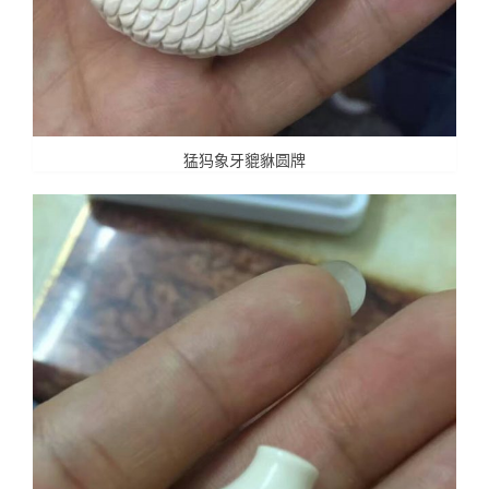
猛犸象牙貔貅圆牌