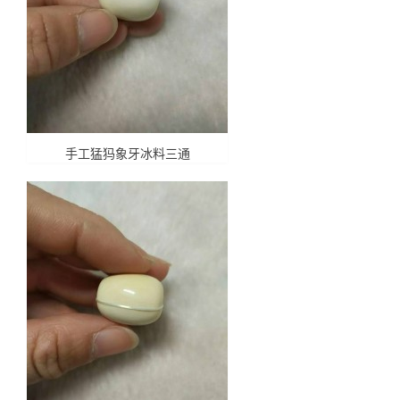
手工猛犸象牙冰料三通