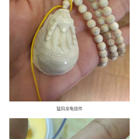
猛犸龙龟挂件