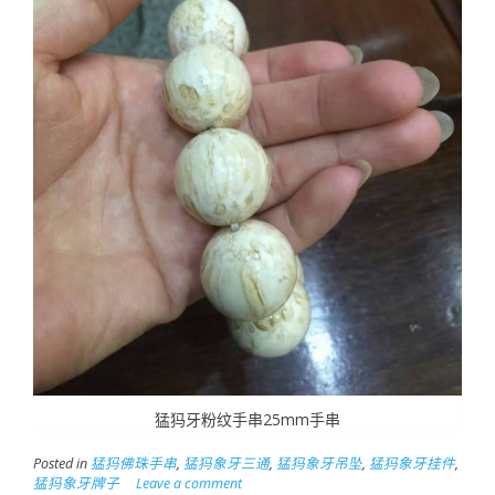
猛犸牙粉纹手串25mm手串
Posted in
猛犸佛珠手串
,
猛犸象牙三通
,
猛犸象牙吊坠
,
猛犸象牙挂件
,
猛犸象牙牌子
Leave a comment