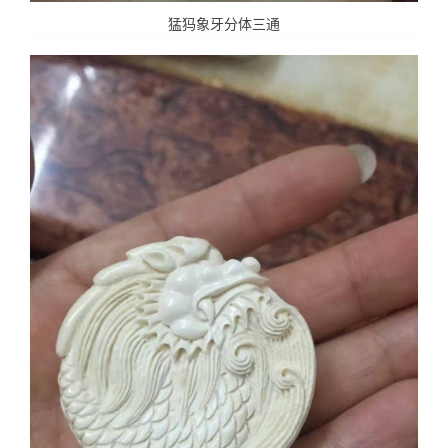
猛犸象牙分体三通