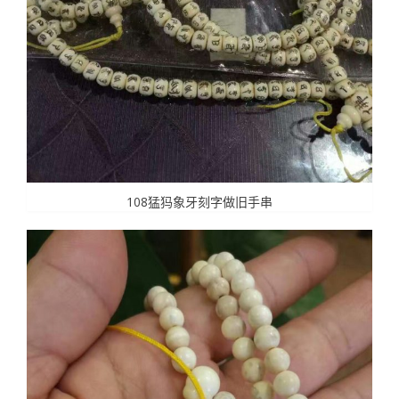
108猛犸象牙刻字做旧手串