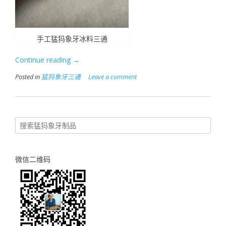
手工猛犸象牙冰料三通
Continue reading
“手
→
工
Posted in
猛犸象牙三通
Leave a comment
猛
犸
象
牙
冰
料
三
通”
微信二维码