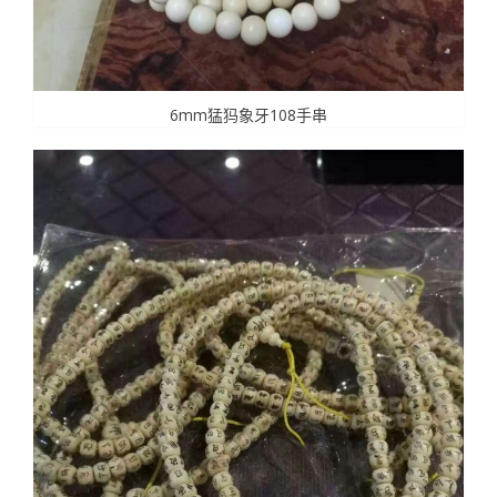
6mm猛犸象牙108手串