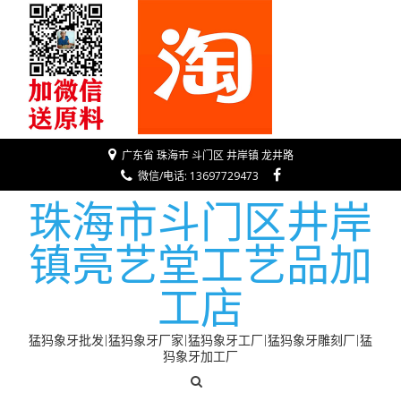
广东省 珠海市 斗门区 井岸镇 龙井路
微信/电话: 13697729473
珠海市斗门区井岸
镇亮艺堂工艺品加
工店
猛犸象牙批发|猛犸象牙厂家|猛犸象牙工厂|猛犸象牙雕刻厂|猛
犸象牙加工厂