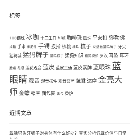
标签
冰咖
弥勒佛
咖啡珠
平安扣
108佛珠
十二生肖
印章
圆珠
手镯
梳子
扳指
核桃
手串
牙尖
戒指
手把件
桶珠
灰蓝色猛犸牌子
猛犸牌子
猛犸知识
耳坠
耳环
猛犸城
罗汉
猛犸猴子
猛犸视频
蓝
蓝皮
蓝眼珠
蓝皮素牌
莲花观音
蓝皮三通
脸谱
花瓶
眼睛
金亮大
观音
貔貅
达摩
观音摆件
观音菩萨
师
金蟾
镂空
面包圈
香炉
香包
近期文章
戴猛犸象牙镯子对身体有什么好处？真实分析佩戴价值与日常