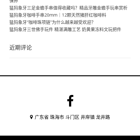
保养
猛犸象牙三足金蟾手串值得收藏吗？精品牙雕金蟾手玩串赏析
猛犸象牙咖啡手串20mm｜12颗天然猪肝红咖啡料
猛犸象牙“咖啡珠项链”为什么越来越受欢迎？
猛犸象牙三世佛手玩件 精湛满雕工艺 奶黄果冻料文玩把件
近期评论
广东省 珠海市 斗门区 井岸镇 龙井路